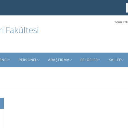
omu.edu
ri Fakültesi
ENCİ
PERSONEL
ARAŞTIRMA
BELGELER
KALİTE