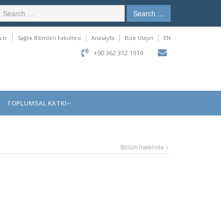
Search …
.tr
Sağlık Bilimleri Fakültesi
Anasayfa
Bize Ulaşın
EN
+90 362 312 1919
TOPLUMSAL KATKI
Bölüm hakkinda